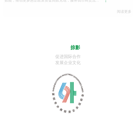
效能，推动更多惠企政策资金高效兑现，服务我市商贸流通
体系建设
阅读更多
外运会
掠影
促进国际合作
发展企业文化
深圳市外商投资企业运动会（以下简称外运会），是在深圳市外商投资企业
范围内开展的大型综合性运动会。由深圳市科技工贸和信息化委员会、深圳市人
民对外友好协会、深圳广播电影电视集团、深圳商报社、深圳市国际投资促进会