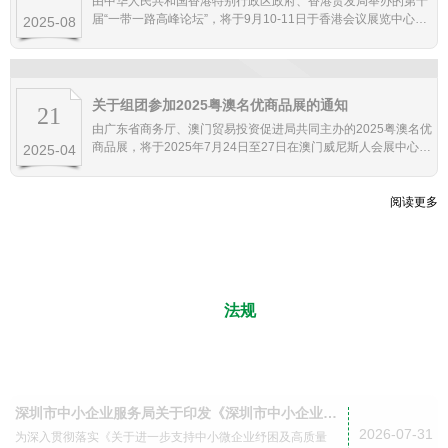
由中华人民共和国香港特别行政区政府、香港贸发局举办的第十
届“一带一路高峰论坛”，将于9月10-11日于香港会议展览中心举
2025-08
办。
关于组团参加2025粤澳名优商品展的通知
21
由广东省商务厅、澳门贸易投资促进局共同主办的2025粤澳名优
商品展，将于2025年7月24日至27日在澳门威尼斯人会展中心举
2025-04
办。
阅读更多
政策
法规
学习应用政策法规
加强自身队伍建设
深圳市中小企业服务局关于印发《深圳市中小企业服
务局中小企业数字化服务商扶持计划操作规程》的通
2026-07-31
为深入贯彻落实《关于进一步支持中小微企业纾困及高质量