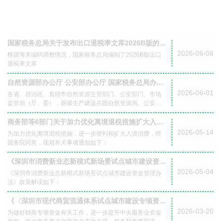
熟练的业务能力以及对接能力
可以让您事半功倍
国家税务总局关于发布出口退税率文库2026B版的通
知
2026-06-08
根据海关编码调整情况，国家税务总局编制了2026B版出口
退税率文库
自然资源部办公厅 公安部办公厅 国家税务总局办公
厅 国家市场监督管理总局办公厅 国家金融监督管理
2026-06-01
各省、自治区、直辖市自然资源主管部门、公安部门、市场
总局办公厅关于做好企业购置不动产转移登记“高效
监管局（厅、委），新疆生产建设兵团自然资源局、公安
办成一件事”的通知
局、市场监管局，国家税务总局各省、自治区、直辖市、计
划单列市税务局，国家金融监督管理总局各监管局，各政策
商务部等6部门关于加力优化离境退税措施扩大入境
性银行、大型银行、股份制银行：
消费的通知
2026-05-14
为加力优化离境退税措施，进一步便利和扩大入境消费，经
国务院同意，现就有关事项通知如下：
《深圳市消费新业态新模式新场景试点城市建设资金
管理办法》政策解读政策咨询
2026-05-04
《深圳市消费新业态新模式新场景试点城市建设资金管理办
法》政策解读如下：
《〈深圳市现代商贸流通体系试点城市建设专项资金
管理办法〉部分条款（修订）》政策解读政策咨询
2026-03-20
为做好财政专项资金有关工作，进一步提升中央服务业资金