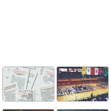
联合主办，由市国际投资促进会具体承办。以规模大，层次高，时间长，设置项
目多，社会效益好著称，卓有成效地推动了外商投资企业的精神文明和企业文化
建设。
自1999年开始，外运会利用双休日每年举办一次，所设项目包括：男子 足球
（甲、乙级）、男子篮球（甲、乙级）、羽毛球、乒乓球、保龄球、网球、斯诺
克、中国象棋、围棋、游泳、田径、高尔夫球等项目。外运会得到了外商投资企
业的热烈响应，阿尔卡特、埃彼穆勒马士基集团、艾美特、艾默生、爱普生、奥
林巴斯、百胜餐饮、百事可乐、长城国际、飞利浦、富士康、富士施乐、哈里
斯、海量存储、IBM、吉田拉链、吉之岛、佳能、嘉实多、理光、麦当劳、青岛
啤酒、三菱银行、三洋、松下电器、西门子、住友电工等一批国际知名的跨国公
司和世界500强企业踊跃报名组队参赛。每年有逾千外企员工参加二十多个项目
的友谊比赛。
第一篇 创新
第二篇 发展