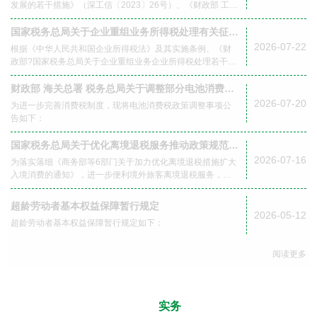
知
发展的若干措施》（深工信〔2023〕26号）、《财政部 工业
和信息化部关于……
国家税务总局关于企业重组业务所得税处理有关征管
问题的公告
2026-07-22
根据《中华人民共和国企业所得税法》及其实施条例、《财
政部?国家税务总局关于企业重组业务企业所得税处理若干问
题的通知》（财税〔2009〕59号）、《财政部?国家税务总
局关于促进企业重组有关企业所得税处理问题的通知》（财
财政部 海关总署 税务总局关于调整部分电池消费税
税〔2014〕109号）等文件规定，现对企业重组业务所得税
政策的公告
2026-07-20
为进一步完善消费税制度，现将电池消费税政策调整事项公
处理有关征管问题公告如下：
告如下：
国家税务总局关于优化离境退税服务推动政策规范落
实的通知
2026-07-16
为落实落细《商务部等6部门关于加力优化离境退税措施扩大
入境消费的通知》，进一步便利境外旅客离境退税服务，规
范业务办理，现就离境退税有关工作通知如下：
超龄劳动者基本权益保障暂行规定
2026-05-12
超龄劳动者基本权益保障暂行规定如下：
阅读更多
经营
实务