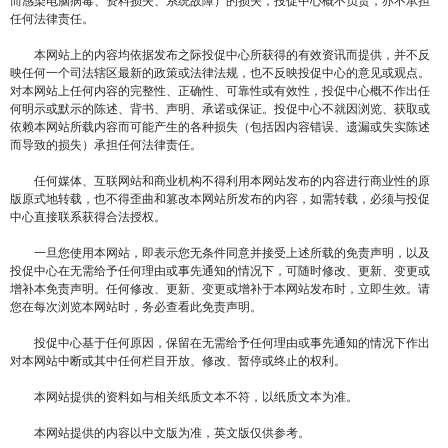
而感染电脑病毒、资料损失、系统故障）的损失，投促中心概不负责，亦不承担
任何法律责任。
本网站上的内容均依据发布之际投促中心所获得的有效资讯而提供，并不反
映任何一个司法辖区最新的政策或法律法规，也不反映投促中心的意见或观点。
对本网站上任何内容的完整性、正确性、可靠性或有效性，投促中心概不作出任
何明示或默示的陈述、背书、声明、承诺或保证。投促中心不就因浏览、获取或
依赖本网站所载内容而可能产生的各种损失（包括因内容错误、遗漏或失实陈述
而导致的损失）承担任何法律责任。
任何媒体、互联网站和商业机构不得利用本网站发布的内容进行商业性的原
版原式地转载，也不得歪曲和篡改本网站所发布的内容，如需转载，必须与投促
中心直接联系获得合法授权。
一旦您使用本网站，即表示您无条件同意并接受上述所载的免责声明，以及
投促中心在无需给予任何理由或事先通知的情况下，可随时修改、更新、变更或
增补本免责声明。任何修改、更新、变更或增补于本网站发布时，立即生效。请
您在每次浏览本网站时，务必查看此免责声明。
投促中心基于任何原因，保留在无需给予任何理由或事先通知的情况下作出
对本网站中断或其中任何栏目开放、修改、暂停或终止的权利。
本网站提供的资料如与相关纸质文本不符，以纸质文本为准。
本网站提供的内容以中文版为准，英文版仅供参考。