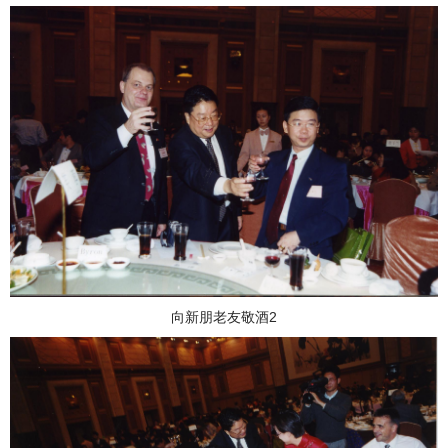
向新朋老友敬酒2