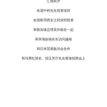
会长与中国社科院王洛林院长访问香港会展中心
会长与夏河边先生合影
会长与沃尔玛总部领导合影
会长与宫琦勇先生在一起
会长一行拜访南开光电（深圳）有限公司
会长陪同马部长视察沃尔玛公司深圳总部
会长率团访问丹麦马士基总部
会长接受日本NHK电视台采访
会长接待投资者3
会长接待投资者2
会长接待投资者1